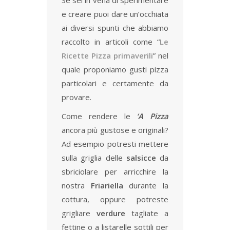
Se sei in vena di sperimentare
e creare puoi dare un’occhiata
ai diversi spunti che abbiamo
raccolto in articoli come “
Le
Ricette Pizza primaverili
” nel
quale proponiamo gusti pizza
particolari e certamente da
provare.
Come rendere le
‘A Pizza
ancora più gustose e originali?
Ad esempio potresti mettere
sulla griglia delle
salsicce
da
sbriciolare per arricchire la
nostra
Friariella
durante la
cottura, oppure potreste
grigliare
verdure
tagliate a
fettine o a listarelle sottili per