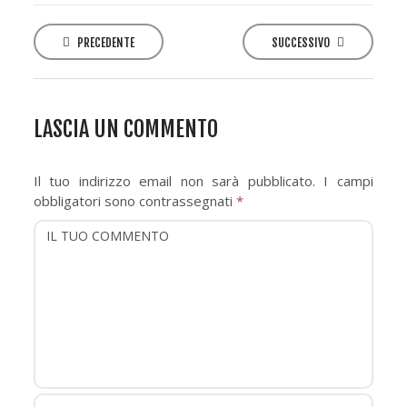
P
o
PRECEDENTE
SUCCESSIVO
s
t
n
LASCIA UN COMMENTO
a
v
Il tuo indirizzo email non sarà pubblicato.
I campi
i
obbligatori sono contrassegnati
*
g
a
t
i
o
n