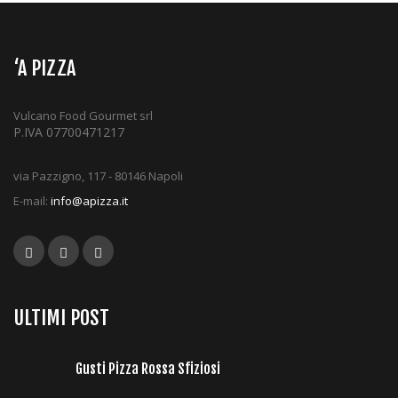
‘A PIZZA
Vulcano Food Gourmet srl
P.IVA 07700471217
via Pazzigno, 117 - 80146 Napoli
E-mail:
info@apizza.it
ULTIMI POST
Gusti Pizza Rossa Sfiziosi