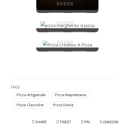
Valutato
Pizza Margherita
5.00
su 5
Valutato
Pizza Creativa
5.00
su 5
Valutato
4.67
su 5
TAGS
Pizza Artigianale
Pizza Napoletana
Pizze Classiche
Pizze Estive
SHARE
TWEET
PIN
LINKEDIN