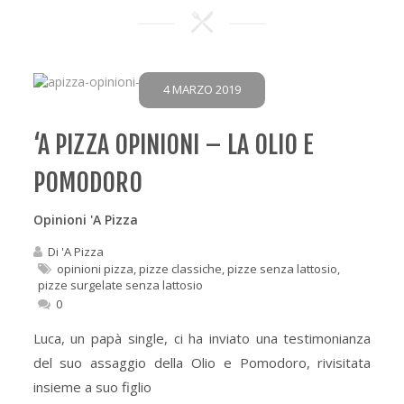
4 MARZO 2019
‘A PIZZA OPINIONI – LA OLIO E
POMODORO
Opinioni 'A Pizza
Di
'A Pizza
opinioni pizza
,
pizze classiche
,
pizze senza lattosio
,
pizze surgelate senza lattosio
0
Luca, un papà single, ci ha inviato una testimonianza
del suo assaggio della Olio e Pomodoro, rivisitata
insieme a suo figlio