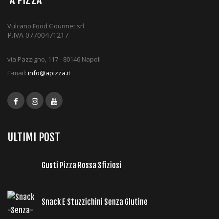
Vulcano Food Gourmet srl
P.IVA 07700471217
via Pazzigno, 117 - 80146 Napoli
E-mail:
info@apizza.it
ULTIMI POST
Gusti Pizza Rossa Sfiziosi
Snack E Stuzzichini Senza Glutine