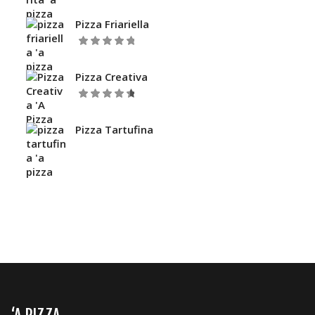
5.00
Valutato
su 5
Pizza Friariella
5.00
Valutato
su 5
Pizza Creativa
Valutato
su
4.67
5
Pizza Tartufina
‘A PIZZA