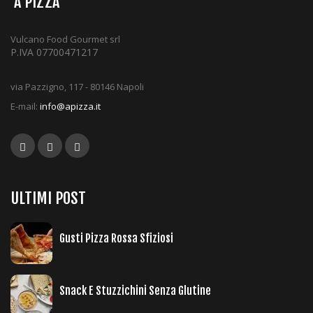
‘A PIZZA
Vulcano Food Gourmet srl
P.IVA 07700471217
via Pazzigno, 117 - 80146 Napoli
E-mail:
info@apizza.it
ULTIMI POST
Gusti Pizza Rossa Sfiziosi
Snack E Stuzzichini Senza Glutine