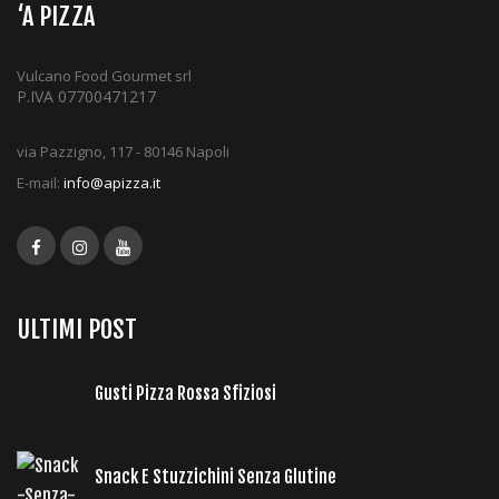
‘A PIZZA
Vulcano Food Gourmet srl
P.IVA 07700471217
via Pazzigno, 117 - 80146 Napoli
E-mail:
info@apizza.it
ULTIMI POST
Gusti Pizza Rossa Sfiziosi
Snack E Stuzzichini Senza Glutine