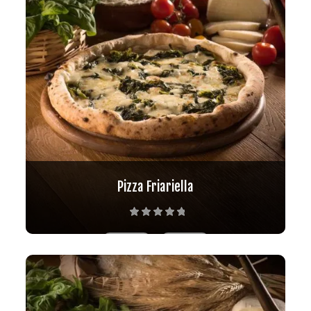
Pizza Friariella
Valutato
5.00
su 5