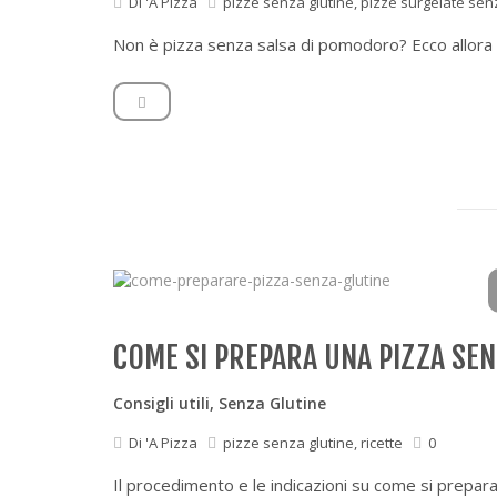
Di
'A Pizza
pizze senza glutine
,
pizze surgelate sen
Non è pizza senza salsa di pomodoro? Ecco allora 
COME SI PREPARA UNA PIZZA SENZ
Consigli utili
,
Senza Glutine
Di
'A Pizza
pizze senza glutine
,
ricette
0
Il procedimento e le indicazioni su come si prepar