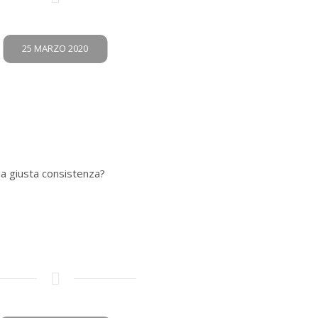
25 MARZO 2020
la giusta consistenza?