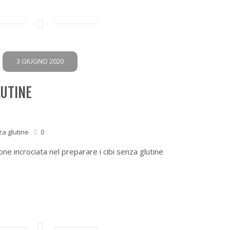
3 GIUGNO 2020
LUTINE
za glutine
0
ione incrociata nel preparare i cibi senza glutine