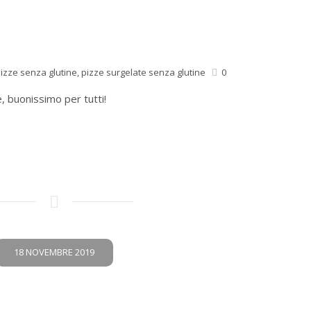
izze senza glutine
,
pizze surgelate senza glutine
0
, buonissimo per tutti!
18 NOVEMBRE 2019