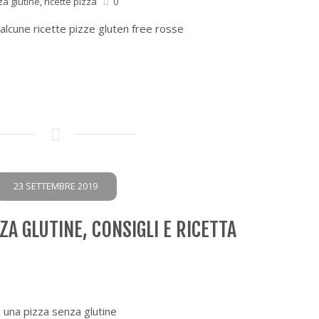
za glutine
,
ricette pizza
0
alcune ricette pizze gluten free rosse
23 SETTEMBRE 2019
A GLUTINE, CONSIGLI E RICETTA
a una pizza senza glutine