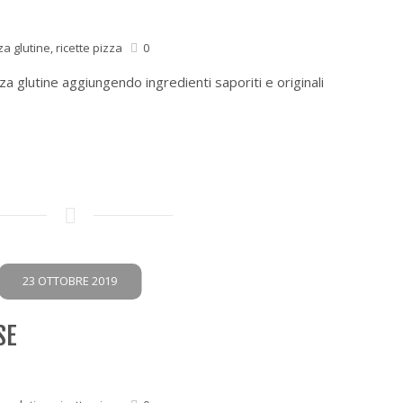
za glutine
,
ricette pizza
0
a glutine aggiungendo ingredienti saporiti e originali
23 OTTOBRE 2019
SE