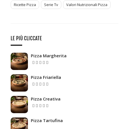
Ricette Pizza
Serie Tv
Valori Nutrizionali Pizza
LE PIÙ CLICCATE
Pizza Margherita
5.00
Valutato
su 5
Pizza Friariella
5.00
Valutato
su 5
Pizza Creativa
Valutato
su
4.67
5
Pizza Tartufina