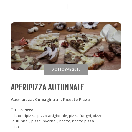
9 OTTOBRE 2019
APERIPIZZA AUTUNNALE
Aperipizza
,
Consigli utili
,
Ricette Pizza
Di
'A Pizza
aperipizza
,
pizza artigianale
,
pizza funghi
,
pizze
autunnali
,
pizze invernali
,
ricette
,
ricette pizza
0