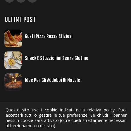
ULTIMI POST
Gusti Pizza Rossa Sfiziosi
Snack E Stuzzichini Senza Glutine
Idee Per Gli Addobbi Di Natale
Questo sito usa i cookie indicati nella relativa policy. Puoi
accettarli tutti o gestire le tue preferenze. Se chiudi il banner
nessun cookie sarà attivato (oltre quelli strettamente necessari
Vulcano Food Gourmet srl - P.IVA 07700471217 | Powered by
Agenzia di
al funzionamento del sito).
Pubblicità a Napoli AT ADV
|
Cookie Policy
-
Privacy policy
-
Condizioni di