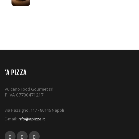
‘A PIZZA
Vulcano Food Gourmet srl
P.IVA 07700471217
via Pazzigno, 117 - 80146 Napoli
E-mail:
info@apizza.it