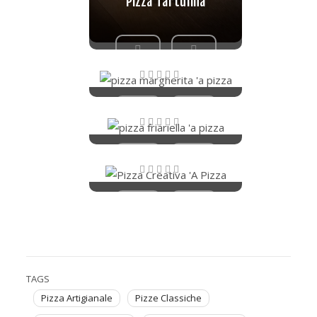
Pizza Tartufina
Pizza Margherita
Valutato
Pizza Friariella
5.00
su 5
Valutato
Pizza Creativa
5.00
su 5
Valutato
4.67
su 5
TAGS
Pizza Artigianale
Pizze Classiche