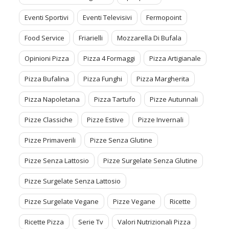
Eventi Sportivi
Eventi Televisivi
Fermopoint
Food Service
Friarielli
Mozzarella Di Bufala
Opinioni Pizza
Pizza 4 Formaggi
Pizza Artigianale
Pizza Bufalina
Pizza Funghi
Pizza Margherita
Pizza Napoletana
Pizza Tartufo
Pizze Autunnali
Pizze Classiche
Pizze Estive
Pizze Invernali
Pizze Primaverili
Pizze Senza Glutine
Pizze Senza Lattosio
Pizze Surgelate Senza Glutine
Pizze Surgelate Senza Lattosio
Pizze Surgelate Vegane
Pizze Vegane
Ricette
Ricette Pizza
Serie Tv
Valori Nutrizionali Pizza