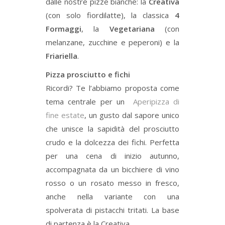
dalle nostre pizze bianche: la
Creativa
(con solo fiordilatte), la classica
4
Formaggi
, la
Vegetariana
(con
melanzane, zucchine e peperoni) e la
Friariella
.
Pizza prosciutto e fichi
Ricordi? Te l’abbiamo proposta come
tema centrale per un
Aperipizza di
fine estate
, un gusto dal sapore unico
che unisce la sapidità del prosciutto
crudo e la dolcezza dei fichi. Perfetta
per una cena di inizio autunno,
accompagnata da un bicchiere di vino
rosso o un rosato messo in fresco,
anche nella variante con una
spolverata di pistacchi tritati. La base
di partenza è la Creativa.