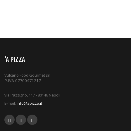
‘A PIZZA
Vulcano Food Gourmet srl
P.IVA 07700471217
via Pazzigno, 117 - 80146 Napoli
E-mail:
info@apizza.it