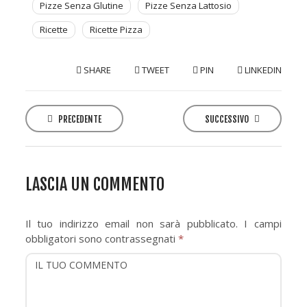
Pizze Senza Glutine
Pizze Senza Lattosio
Ricette
Ricette Pizza
SHARE
TWEET
PIN
LINKEDIN
P
o
PRECEDENTE
SUCCESSIVO
s
t
n
LASCIA UN COMMENTO
a
v
Il tuo indirizzo email non sarà pubblicato.
I campi
i
obbligatori sono contrassegnati
*
g
a
t