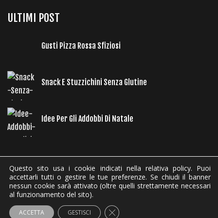
ULTIMI POST
Gusti Pizza Rossa Sfiziosi
Snack E Stuzzichini Senza Glutine
Idee Per Gli Addobbi Di Natale
Questo sito usa i cookie indicati nella relativa policy. Puoi
accettarli tutti o gestire le tue preferenze. Se chiudi il banner
nessun cookie sarà attivato (oltre quelli strettamente necessari
Vulcano Food Gourmet srl - P.IVA 07700471217 | Powered by
Agenzia di
al funzionamento del sito).
Pubblicità a Napoli AT ADV
|
Cookie Policy
-
Privacy policy
-
Condizioni di
vendita
Close GDPR Cookie Banner
ACCETTA
GESTISCI