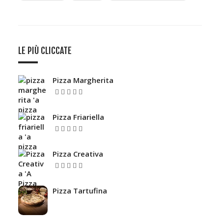
LE PIÙ CLICCATE
Pizza Margherita
5.00
Valutato
su 5
Pizza Friariella
5.00
Valutato
su 5
Pizza Creativa
Valutato
su
4.67
5
Pizza Tartufina