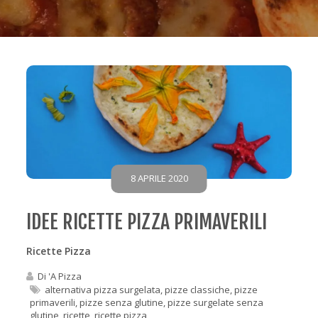
8 APRILE 2020
IDEE RICETTE PIZZA PRIMAVERILI
Ricette Pizza
Di
'A Pizza
alternativa pizza surgelata
,
pizze classiche
,
pizze
primaverili
,
pizze senza glutine
,
pizze surgelate senza
glutine
,
ricette
,
ricette pizza