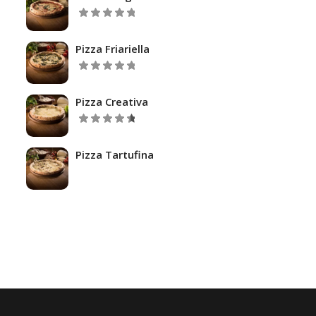
5.00
Valutato
su 5
Pizza Friariella
5.00
Valutato
su 5
Pizza Creativa
Valutato
su
4.67
5
Pizza Tartufina