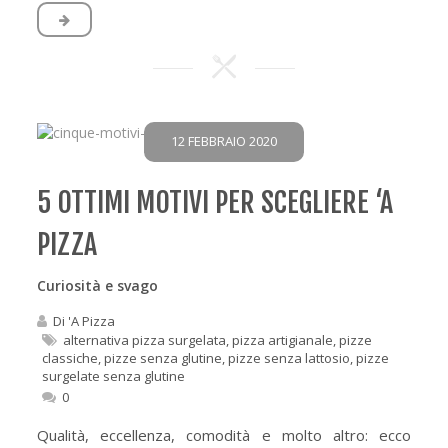
12 FEBBRAIO 2020
5 OTTIMI MOTIVI PER SCEGLIERE ‘A
PIZZA
Curiosità e svago
Di
'A Pizza
alternativa pizza surgelata
,
pizza artigianale
,
pizze
classiche
,
pizze senza glutine
,
pizze senza lattosio
,
pizze
surgelate senza glutine
0
Qualità, eccellenza, comodità e molto altro: ecco