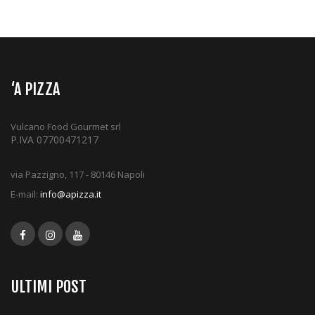
‘A PIZZA
Vulcano Food Gourmet srl
P.IVA 07700471217
via Pazzigno, 117 - 80146 Napoli
E-mail:
info@apizza.it
ULTIMI POST