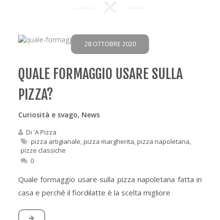
28 OTTOBRE 2020
QUALE FORMAGGIO USARE SULLA
PIZZA?
Curiosità e svago
,
News
Di
'A Pizza
pizza artigianale
,
pizza margherita
,
pizza napoletana
,
pizze classiche
0
Quale formaggio usare sulla pizza napoletana fatta in
casa e perché il fiordilatte è la scelta migliore