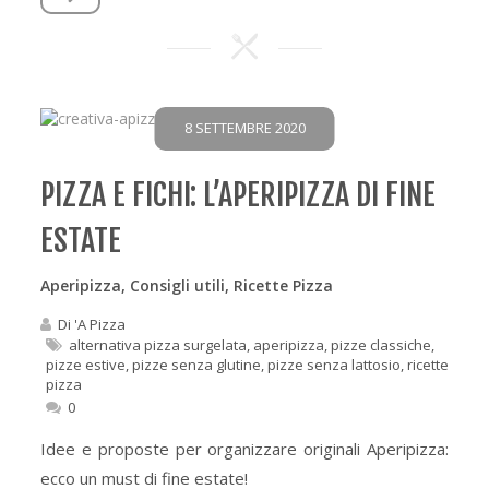
8 SETTEMBRE 2020
PIZZA E FICHI: L’APERIPIZZA DI FINE
ESTATE
Aperipizza
,
Consigli utili
,
Ricette Pizza
Di
'A Pizza
alternativa pizza surgelata
,
aperipizza
,
pizze classiche
,
pizze estive
,
pizze senza glutine
,
pizze senza lattosio
,
ricette
pizza
0
Idee e proposte per organizzare originali Aperipizza:
ecco un must di fine estate!