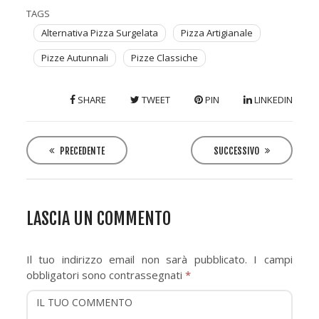
TAGS
Alternativa Pizza Surgelata
Pizza Artigianale
Pizze Autunnali
Pizze Classiche
SHARE
TWEET
PIN
LINKEDIN
P
o
PRECEDENTE
SUCCESSIVO
s
t
n
LASCIA UN COMMENTO
a
v
Il tuo indirizzo email non sarà pubblicato.
I campi
i
obbligatori sono contrassegnati
*
g
a