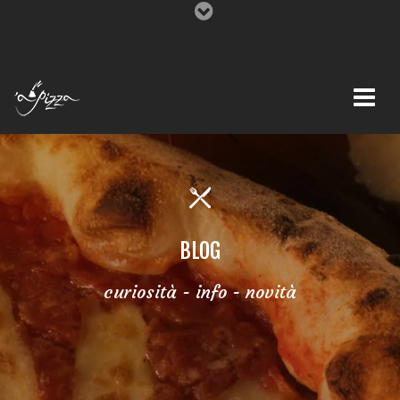
BLOG
curiosità - info - novità