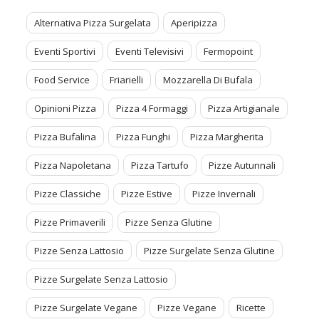
Alternativa Pizza Surgelata
Aperipizza
Eventi Sportivi
Eventi Televisivi
Fermopoint
Food Service
Friarielli
Mozzarella Di Bufala
Opinioni Pizza
Pizza 4 Formaggi
Pizza Artigianale
Pizza Bufalina
Pizza Funghi
Pizza Margherita
Pizza Napoletana
Pizza Tartufo
Pizze Autunnali
Pizze Classiche
Pizze Estive
Pizze Invernali
Pizze Primaverili
Pizze Senza Glutine
Pizze Senza Lattosio
Pizze Surgelate Senza Glutine
Pizze Surgelate Senza Lattosio
Pizze Surgelate Vegane
Pizze Vegane
Ricette