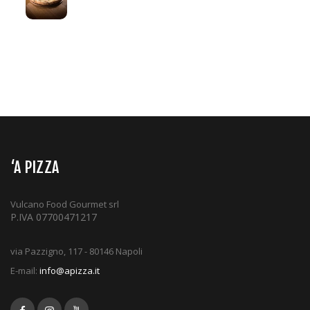
‘A PIZZA
Vulcano Food Gourmet srl
P.IVA 07700471217
via Pazzigno, 117 - 80146 Napoli
E-mail:
info@apizza.it