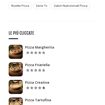
Ricette Pizza
Serie Tv
Valori Nutrizionali Pizza
LE PIÙ CLICCATE
Pizza Margherita
5.00
Valutato
su 5
Pizza Friariella
5.00
Valutato
su 5
Pizza Creativa
Valutato
su
4.67
5
Pizza Tartufina