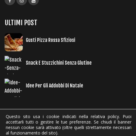
ULTIMI POST
Gusti Pizza Rossa Sfiziosi
Snack E Stuzzichini Senza Glutine
Idee Per Gli Addobbi Di Natale
Questo sito usa i cookie indicati nella relativa policy. Puoi
accettarli tutti o gestire le tue preferenze. Se chiudi il banner
nessun cookie sarà attivato (oltre quelli strettamente necessari
Vulcano Food Gourmet srl - P.IVA 07700471217 | Powered by
Agenzia di
al funzionamento del sito).