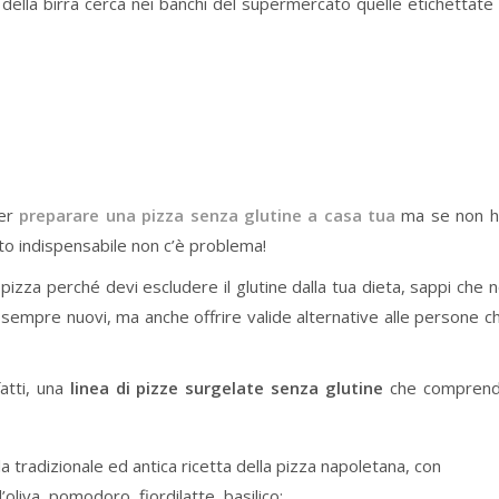
della birra cerca nei banchi del supermercato quelle etichettat
per
preparare una pizza senza glutine a casa tua
ma se non h
tto indispensabile non c’è problema!
 pizza perché devi escludere il glutine dalla tua dieta, sappi che n
empre nuovi, ma anche offrire valide alternative alle persone c
fatti, una
linea di pizze surgelate senza glutine
che compren
la tradizionale ed antica ricetta della pizza napoletana, con
liva, pomodoro, fiordilatte, basilico;