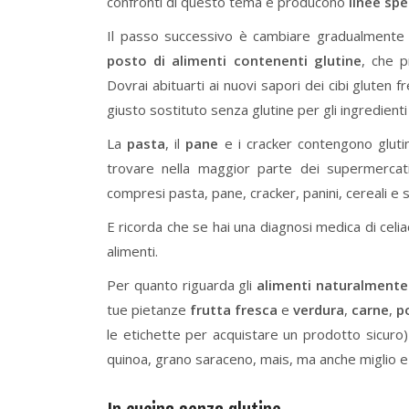
confronti di questo tema e producono
linee spe
Il passo successivo è cambiare gradualmente 
posto di alimenti contenenti glutine
, che p
Dovrai abituarti ai nuovi sapori dei cibi gluten f
giusto sostituto senza glutine per gli ingredient
La
pasta
, il
pane
e i cracker contengono glutin
trovare nella maggior parte dei supermercati 
compresi pasta, pane, cracker, panini, cereali e si
E ricorda che se hai una diagnosi medica di celiac
alimenti.
Per quanto riguarda gli
alimenti naturalmente 
tue pietanze
frutta fresca
e
verdura
,
carne
,
p
le etichette per acquistare un prodotto sicuro)
quinoa, grano saraceno, mais, ma anche miglio e