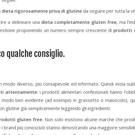
a
dieta rigorosamente priva di glutine
da seguire per tutta la vi
scire a delineare una
dieta completamente gluten free
, ma l’in
a questione proponendo un numero sempre crescente di
prodotti 
o qualche consiglio.
in modo diverso, più consapevole ed informato. Quindi inizia sub
enti attentamente
: i prodotti alimentari confezionati hanno l’obbl
ni in modo ben evidente (ad esempio in grassetto o maiuscolo), qu
 con glutine già semplicemente leggendo gli ingredienti.
rodotti gluten free
. Non solo esistono alcune marche che pro
 i brand più conosciuti stanno dimostrando una maggiore sensibili