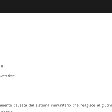
0
uten free
nente causata dal sistema immunitario che reagisce al glutin
 segale.