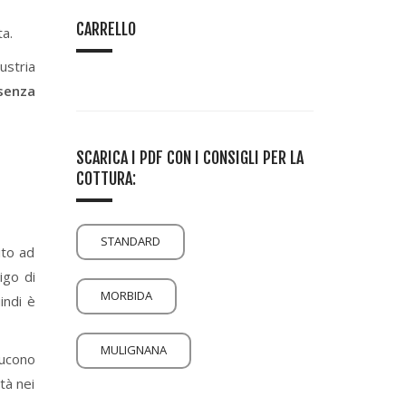
CARRELLO
ta.
dustria
senza
SCARICA I PDF CON I CONSIGLI PER LA
COTTURA:
STANDARD
ito ad
igo di
MORBIDA
indi è
MULIGNANA
ducono
tà nei