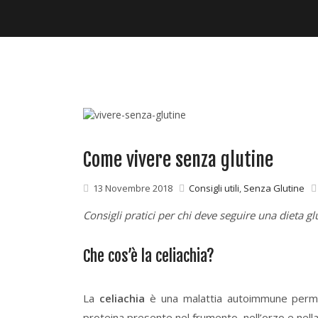
Come vivere senza glutine
13 Novembre 2018
Consigli utili
,
Senza Glutine
Consigli pratici per chi deve seguire una dieta gl
Che cos’è la celiachia?
La
celiachia
è una malattia autoimmune perma
proteina presente nel frumento, nell’orzo e nella