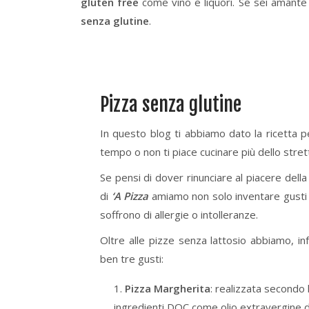
gluten free
come vino e liquori. Se sei amante 
senza glutine
.
Pizza senza glutine
In questo blog ti abbiamo dato la ricetta 
tempo o non ti piace cucinare più dello stre
Se pensi di dover rinunciare al piacere della
di
‘A Pizza
amiamo non solo inventare gusti s
soffrono di allergie o intolleranze.
Oltre alle pizze senza lattosio abbiamo, in
ben tre gusti:
Pizza Margherita
: realizzata secondo 
ingredienti DOC come olio extravergine d’o