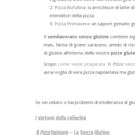
Pizza Bufalina
: si arricchisce di latte
intenditori della pizza;
Pizza Primavera
: un sapore genuino g
Il
semilavorato senza glutine
contiene ing
mais, farina di grano saraceno, amido di riso
di glutine all’interno delle nostre
pizze glut
Scopri
come viene preparata
‘A Pizza
senza
avrai voglia di vera pizza napoletana ma glut
Se sei celiaco o hai problemi di intolleranza al gl
I sintomi della celiachia
‘A Pizza
Opinioni – Le Senza Glutine