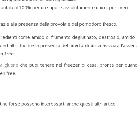
 di bufala al 100% per un sapore assolutamente unico, per i veri
razie alla presenza della provola e del pomodoro fresco.
redienti come amido di frumento deglutinato, destrosio, amido 
 ed altri. Inoltre la presenza del
lievito di birra
assicura l’assen
en free
.
 glutine
che puoi tenere nel freezer di casa, pronta per quan
en free.
utine forse possono interessarti anche questi altri articoli: