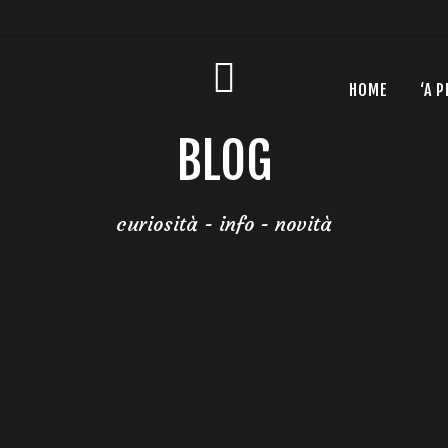
HOME
‘A P
BLOG
curiosità - info - novità