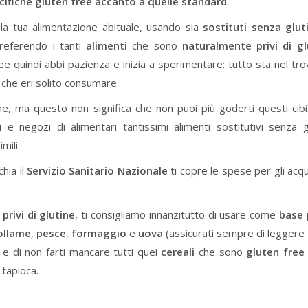
cifiche gluten free accanto a quelle standard
.
la tua alimentazione abituale, usando sia
sostituti senza glut
referendo i tanti
alimenti
che sono
naturalmente privi di gl
ree quindi abbi pazienza e inizia a sperimentare: tutto sta nel trov
i che eri solito consumare.
e, ma questo non significa che non puoi più goderti questi cibi
e negozi di alimentari tantissimi alimenti sostitutivi senza g
mili.
hia il
Servizio Sanitario Nazionale
ti copre le spese per gli acqui
privi di glutine
, ti consigliamo innanzitutto di usare come
base
ollame
,
pesce
,
formaggio
e
uova
(assicurati sempre di leggere
 e di non farti mancare tutti quei
cereali
che sono
gluten free
 tapioca.